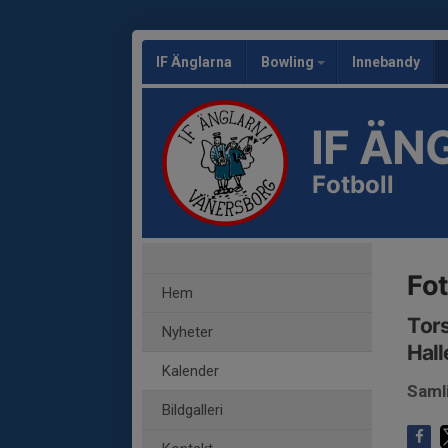
IF Änglarna
Bowling
Innebandy
IF ÄN
Fotboll
Fot
Hem
Tors
Nyheter
Hall
Kalender
Saml
Bildgalleri