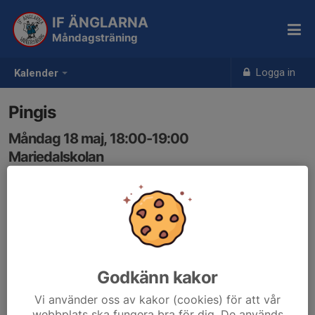
IF ÄNGLARNA
Måndagsträning
Logga in
Kalender
Pingis
Måndag 18 maj, 18:00-19:00
Mariedalskolan
Samling: 18:00
Godkänn kakor
Vi använder oss av kakor (cookies) för att vår
webbplats ska fungera bra för dig. De används