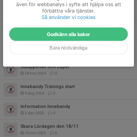
även för webbanalys i syfte att hjälpa oss att
Snart börjar innebandy säsongen!
förbättra våra tjänster.
15 aug 2025
0
Så använder vi cookies
Uppehåll över sommaren
6 maj 2025
0
Godkänn alla kakor
Innebandy för hela slanten
Bara nödvändiga
6 feb 2025
0
Juluppehåll och cuper
28 nov 2024
0
Innebandy Tränings start
9 aug 2024
0
Information Innebandy
3 dec 2023
0
Skara Lördagen den 18/11
15 nov 2023
0